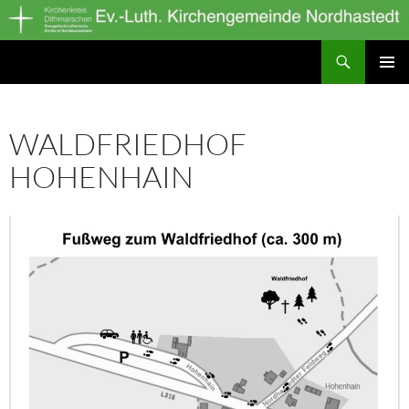
Zum
Inhalt
Suchen
springen
Ev.-Luth. Kirchengemeinde Nordhastedt
PRIMÄR
MENÜ
WALDFRIEDHOF
HOHENHAIN