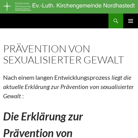
Zum
Inhalt
Suchen
springen
Ev.-Luth. Kirchengemeinde Nordhastedt
PRIMÄR
MENÜ
PRÄVENTION VON
SEXUALISIERTER GEWALT
Nach einem langen Entwicklungsprozess
liegt die
aktuelle Erklärung zur Prävention von sexualisierter
Gewalt
:
Die Erklärung zur
Prävention von