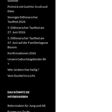
Sommer
Picknick mit Gott für Groß und
Klein
Sonniges Dithmarscher
Tauffest 2026
5. Dithmarscher Tauffest am
27. Juni 2026
5. Dithmarscher Tauffest am
27. Juni auf der Familienlagune
Büsum
Konfirmationen 2026
Unsere Geburtstagskinder 80
+
Wer ist denn hier heilig ?
Vom Dunkel ins Licht.
DAS KÖNNTE SIE
INTERESSIEREN
Reformation für Jung und Alt
Fragen zur Taufe