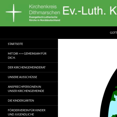
Zum
Inhalt
springen
Suchen
Ev.-Luth. Kirchengemeinde Nordhastedt
GOTT
STARTSEITE
MIT DIR >>> GEMEINSAM FÜR
DICH.
DER KIRCHENGEMEINDERAT
UNSERE AUSSCHÜSSE
ANSPRECHPERSONEN IN
UNSER KIRCHENGEMEINDE
DIE KINDERGÄRTEN
FÖRDERVEREIN FÜR KINDER
UND JUGENDLICHE