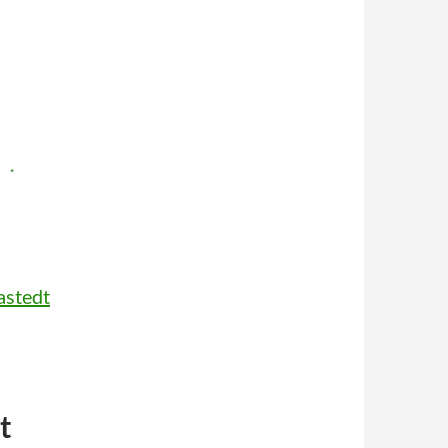
astedt
t