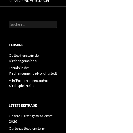
SERVICE UND VORDRUCKE
Suchen
nach:
TERMINE
Gottesdienste in der
Kirchengemeinde
Termin in der
Kirchengemeinde Nordhastedt
Alle Termine im gesamten
Kirchspiel Heide
LETZTE BEITRÄGE
Unsere Gartengottesdienste
2026
Gartengottesdienste im