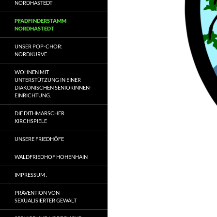
NORDHASTEDT
PFADFINDERSTAMM
NORDHASTEDT
UNSER POP-CHOR:
NORDKURVE
WOHNEN MIT
UNTERSTÜTZUNG IN EINER
DIAKONISCHEN SENIORINNEN-
EINRICHTUNG.
DIE DITHMARSCHER
KIRCHSPIELE
UNSERE FRIEDHÖFE
WALDFRIEDHOF HOHENHAIN
IMPRESSUM .
PRÄVENTION VON
SEXUALISIERTER GEWALT